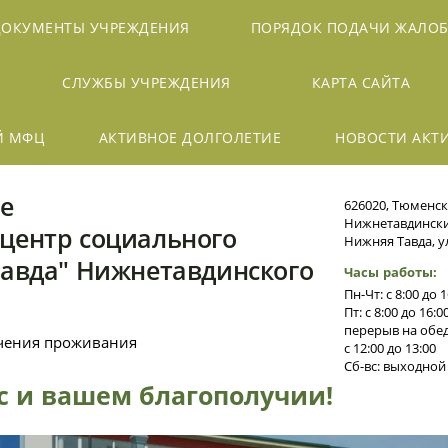
ДОКУМЕНТЫ УЧРЕЖДЕНИЯ
ПОРЯДОК ПОДАЧИ ЖАЛО
СЛУЖБЫ УЧРЕЖДЕНИЯ
КАРТА САЙТА
Й МФЦ
АКТИВНОЕ ДОЛГОЛЕТИЕ
НОВОСТИ АКТ
е
626020, Тюменск
Нижнетавдинский
центр социального
Нижняя Тавда, ул
Тавда" Нижнетавдинского
Часы работы:
Пн-Чт: с 8:00 до 1
Пт: с 8:00 до 16:0
перерыв на обед
ечения проживания
с 12:00 до 13:00
Сб-вс: выходной
ас и вашем благополучии!