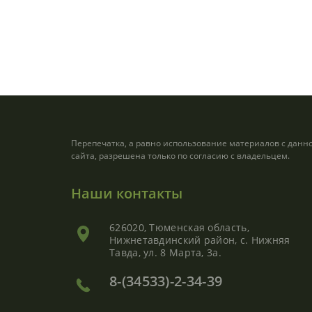
Перепечатка, а равно использование материалов с данн
сайта, разрешена только по согласию с владельцем.
Наши контакты
626020, Тюменская область,
Нижнетавдинский район, с. Нижняя
Тавда, ул. 8 Марта, 3а.
8-(34533)-2-34-39