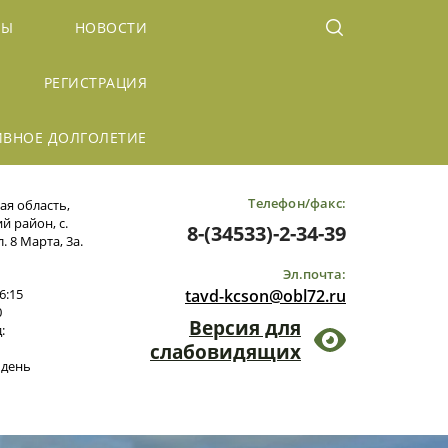
БЫ
НОВОСТИ
РЕГИСТРАЦИЯ
ИВНОЕ ДОЛГОЛЕТИЕ
Телефон/факс:
ая область,
 район, с.
8-(34533)-2-34-39
. 8 Марта, 3а.
Эл.почта:
6:15
tavd-kcson@obl72.ru
0
Версия для
:
слабовидящих
 день