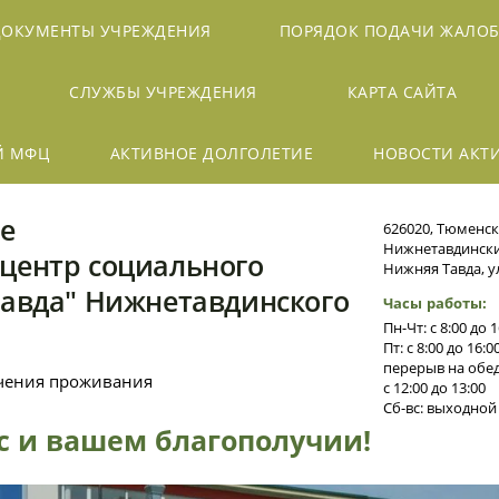
ДОКУМЕНТЫ УЧРЕЖДЕНИЯ
ПОРЯДОК ПОДАЧИ ЖАЛО
СЛУЖБЫ УЧРЕЖДЕНИЯ
КАРТА САЙТА
Й МФЦ
АКТИВНОЕ ДОЛГОЛЕТИЕ
НОВОСТИ АКТ
е
626020, Тюменск
Нижнетавдинский
центр социального
Нижняя Тавда, ул
Тавда" Нижнетавдинского
Часы работы:
Пн-Чт: с 8:00 до 1
Пт: с 8:00 до 16:0
перерыв на обед
ечения проживания
с 12:00 до 13:00
Сб-вс: выходной
ас и вашем благополучии!