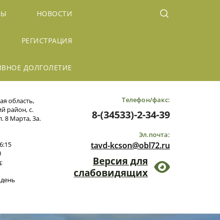
БЫ
НОВОСТИ
РЕГИСТРАЦИЯ
ИВНОЕ ДОЛГОЛЕТИЕ
Телефон/факс:
ая область,
 район, с.
8-(34533)-2-34-39
. 8 Марта, 3а.
Эл.почта:
6:15
tavd-kcson@obl72.ru
0
Версия для
:
слабовидящих
 день