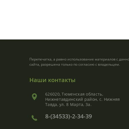
Перепечатка, а равно использование материалов с данн
сайта, разрешена только по согласию с владельцем.
Наши контакты
626020, Тюменская область,
Нижнетавдинский район, с. Нижняя
Тавда, ул. 8 Марта, 3а.
8-(34533)-2-34-39