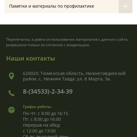
Памятки и материалы по профилактике
Перепечатка, а равно использование материалов с данного сайта,
разрешена только по согласию с владельцем.
Наши контакты
626020, Тюменская область, Нижнетавдинский
район, с. Нижняя Тавда, ул. 8 Марта, 3а.
8-(34533)-2-34-39
График работы:
Пн-Чт: с 8:00 до 16:15
Пт: с 8:00 до 16:00
перерыв на обед:
с 12:00 до 13:00
Сб-вс: выходной день