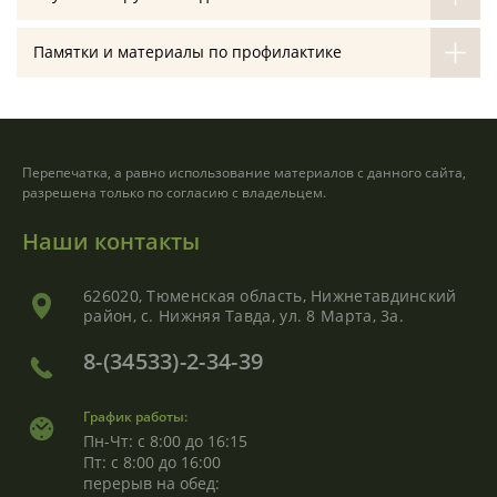
Памятки и материалы по профилактике
Перепечатка, а равно использование материалов с данного сайта,
разрешена только по согласию с владельцем.
Наши контакты
626020, Тюменская область, Нижнетавдинский
район, с. Нижняя Тавда, ул. 8 Марта, 3а.
8-(34533)-2-34-39
График работы:
Пн-Чт: с 8:00 до 16:15
Пт: с 8:00 до 16:00
перерыв на обед: