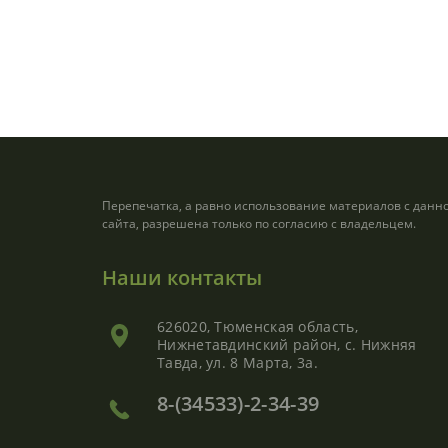
Перепечатка, а равно использование материалов с данн
сайта, разрешена только по согласию с владельцем.
Наши контакты
626020, Тюменская область,
Нижнетавдинский район, с. Нижняя
Тавда, ул. 8 Марта, 3а.
8-(34533)-2-34-39