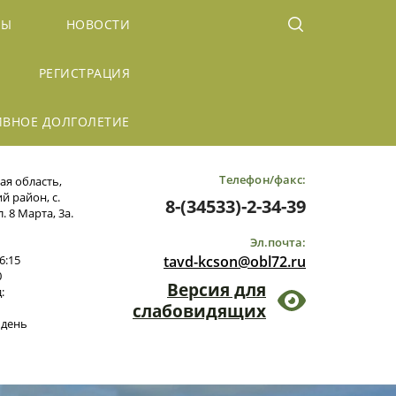
БЫ
НОВОСТИ
РЕГИСТРАЦИЯ
ИВНОЕ ДОЛГОЛЕТИЕ
Телефон/факс:
ая область,
 район, с.
8-(34533)-2-34-39
. 8 Марта, 3а.
Эл.почта:
6:15
tavd-kcson@obl72.ru
0
Версия для
:
слабовидящих
 день