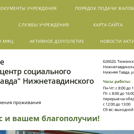
ДОКУМЕНТЫ УЧРЕЖДЕНИЯ
ПОРЯДОК ПОДАЧИ ЖАЛО
СЛУЖБЫ УЧРЕЖДЕНИЯ
КАРТА САЙТА
Й МФЦ
АКТИВНОЕ ДОЛГОЛЕТИЕ
НОВОСТИ АКТ
е
626020, Тюменск
Нижнетавдинский
центр социального
Нижняя Тавда, ул
Тавда" Нижнетавдинского
Часы работы:
Пн-Чт: с 8:00 до 1
Пт: с 8:00 до 16:0
перерыв на обед
ечения проживания
с 12:00 до 13:00
Сб-вс: выходной
ас и вашем благополучии!