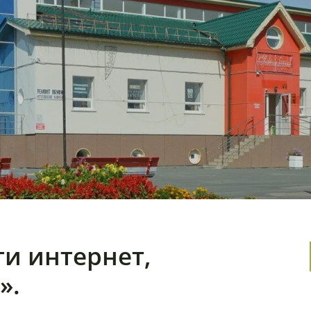
ти интернет,
».